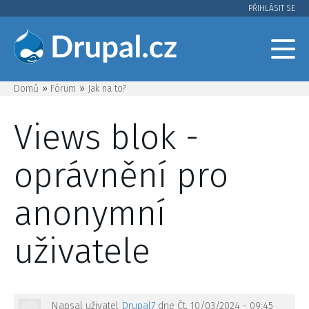
Přejít
PŘIHLÁSIT SE
User
k
hlavnímu
account
obsahu
menu
Domů
Fórum
Jak na to?
Drobečková
Views blok -
navigace
oprávnění pro
anonymní
uživatele
Napsal uživatel
Drupal7
dne
Čt, 10/03/2024 - 09:45