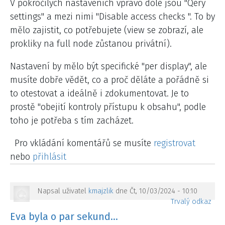
V pokročilých nastaveních vpravo dole jsou "Qery
settings" a mezi nimi "
Disable access checks
". To by
mělo zajistit, co potřebujete (view se zobrazí, ale
prokliky na full node zůstanou privátní).
Nastavení by mělo být specifické "per display", ale
musíte dobře vědět, co a proč děláte a pořádně si
to otestovat a ideálně i zdokumentovat. Je to
prostě "obejití kontroly přístupu k obsahu", podle
toho je potřeba s tím zacházet.
Pro vkládání komentářů se musíte
registrovat
nebo
přihlásit
Napsal uživatel
kmajzlik
dne Čt, 10/03/2024 - 10:10
Trvalý odkaz
Eva byla o par sekund…