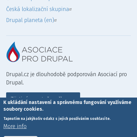
Česká lokalizační skupina
Drupal planeta (en)
Drupal.cz je dlouhodobě podporován Asociací pro
Drupal.
Zjisti více a staň se členem
K ukládání nastavení a správnému fungování využíváme
soubory cookies.
Tapnutím na jakýkoliv odakz s jejich používáním souhlasíte.
More info
Drupal je registrovaná ochranná známka
Driese Buytaerta
.
Drupal
Hosting
powered by Acquia Cloud. |
UpTime