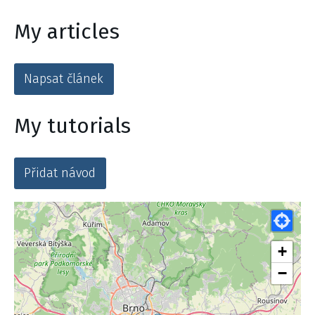
My articles
Napsat článek
My tutorials
Přidat návod
+
−