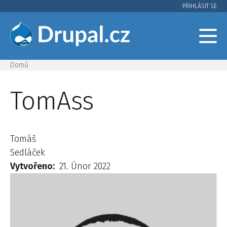
Přejít
PŘIHLÁSIT SE
User
k
hlavnímu
account
obsahu
menu
Domů
Drobečková
TomAss
navigace
Tomáš
Sedláček
Vytvořeno
21. Únor 2022