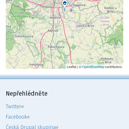
Leaflet | ©
OpenStreetMap
contributors
Nepřehlédněte
Twitter
Facebook
Česká Drupal skupina