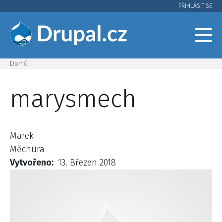
Přejít
PŘIHLÁSIT SE
User
k
hlavnímu
account
obsahu
menu
Domů
Drobečková
marysmech
navigace
Marek
Měchura
Vytvořeno
13. Březen 2018